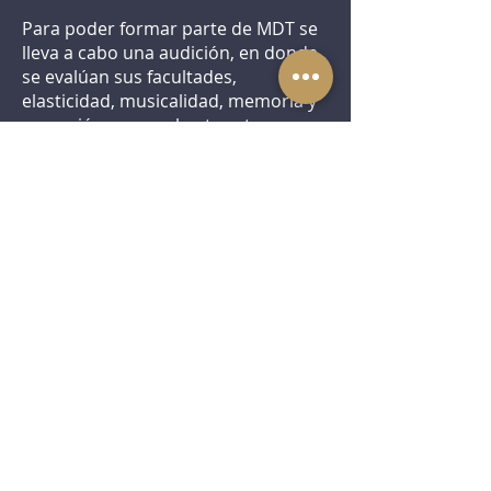
Para poder formar parte de MDT se
lleva a cabo una audición, en donde
se evalúan sus facultades,
elasticidad, musicalidad, memoria y
expresión corporal entre otras
cosas. Así mismo todas las alumnas
que queden dentro del grupo
representativo deberán asistir a las
convenciones asignadas ya que son
importantes para su experiencia y
crecimiento como bailarinas
The Movement Dance Project
Plaza UMA Local 12
Av. Gómez Morin 2005
Col. Residencial Chipinque